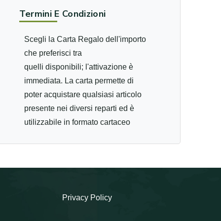
Termini E Condizioni
Scegli la Carta Regalo dell'importo
che preferisci tra
quelli disponibili; l'attivazione è
immediata. La carta permette di
poter acquistare qualsiasi articolo
presente nei diversi reparti ed è
utilizzabile in formato cartaceo
presso tutti i punti vendita Iperal.
Puoi inoltre utilizzare la Carta
Regalo in formato digitale, tramite il
tuo dispositivo mobile, nei punti
vendita abilitati. Verifica l'abilitazione
Privacy Policy
direttamente presso il tuo punto
vendita. Attenzione: controlla la