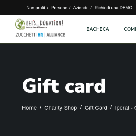
Non profit
Persone
Aziende
Richiedi una DEMO
BACHECA
COM
G
i
f
t
c
a
r
d
Home
Charity Shop
Gift Card
Iperal -