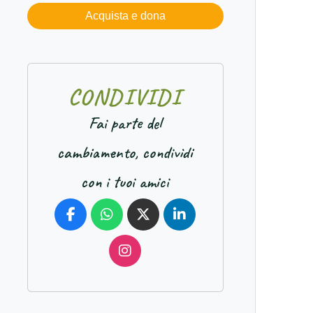
Acquista e dona
C
O
N
D
I
V
I
D
I
Fai parte del
cambiamento, condividi
con i tuoi amici