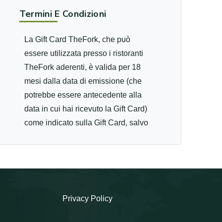
Termini E Condizioni
La Gift Card TheFork, che può
essere utilizzata presso i ristoranti
TheFork aderenti, è valida per 18
mesi dalla data di emissione (che
potrebbe essere antecedente alla
data in cui hai ricevuto la Gift Card)
come indicato sulla Gift Card, salvo
che il suovalore non sia interamente
speso prima della data di scadenza.
Non sono previste sostituzioni,
ricariche o rimborsi (anche parziali)
di Gift Card e TheFork non si
Privacy Policy
assume alcuna responsabilità in
caso di smarrimento, furto,