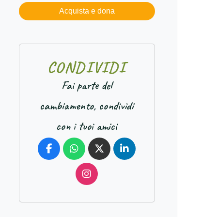
Acquista e dona
C
O
N
D
I
V
I
D
I
Fai parte del
cambiamento, condividi
con i tuoi amici