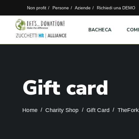
Non profit
Persone
Aziende
Richiedi una DEMO
BACHECA
COM
G
i
f
t
c
a
r
d
Home
Charity Shop
Gift Card
TheFork 