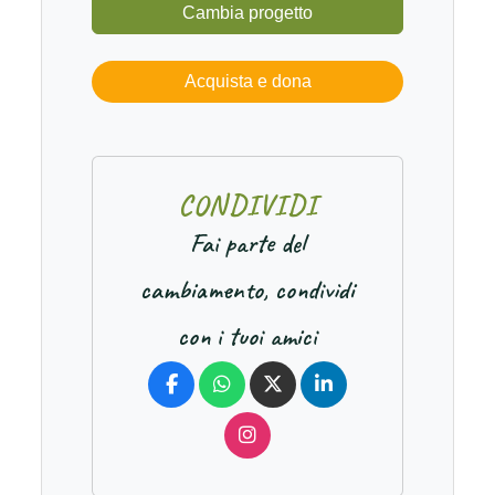
Cambia progetto
Acquista e dona
C
O
N
D
I
V
I
D
I
Fai parte del
cambiamento, condividi
con i tuoi amici