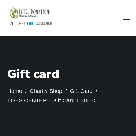
G
i
f
t
c
a
r
d
Home
Charity Shop
Gift Card
TOYS CENTER - Gift Card 10,00 €