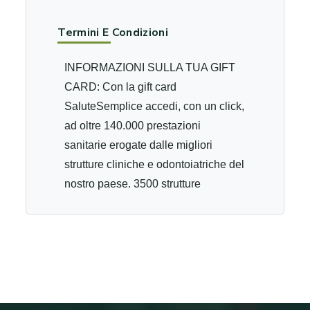
Termini E Condizioni
INFORMAZIONI SULLA TUA GIFT
CARD: Con la gift card
SaluteSemplice accedi, con un click,
ad oltre 140.000 prestazioni
sanitarie erogate dalle migliori
strutture cliniche e odontoiatriche del
nostro paese. 3500 strutture
sanitarie e 1.900 studi odontoiatrici,
certificati, ti attendono con tariffe
convenzionate. Con la gift card
SaluteSemplice, azzeri i tempi di
attesa della sanità pubblica
risparmiando non solo tempo ma