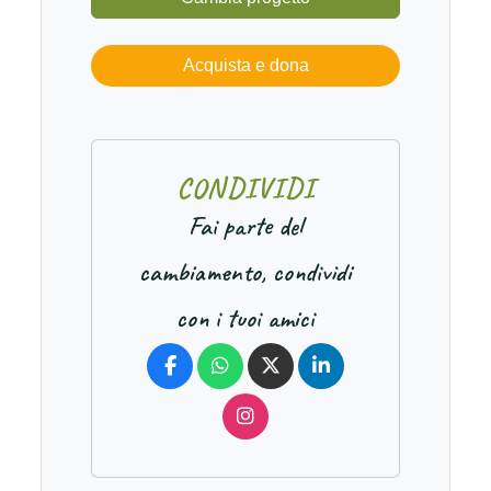
Acquista e dona
C
O
N
D
I
V
I
D
I
Fai parte del
cambiamento, condividi
con i tuoi amici