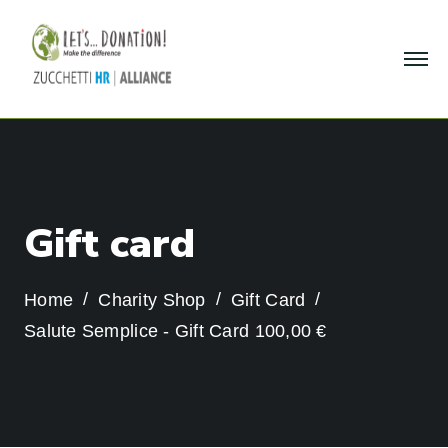
G
i
f
t
c
a
r
d
Home
Charity Shop
Gift Card
Salute Semplice - Gift Card 100,00 €