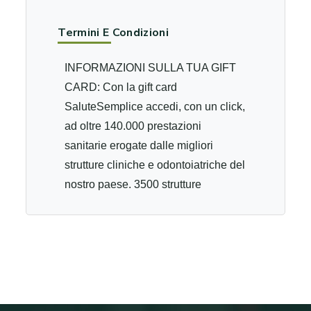
Termini E Condizioni
INFORMAZIONI SULLA TUA GIFT
CARD: Con la gift card
SaluteSemplice accedi, con un click,
ad oltre 140.000 prestazioni
sanitarie erogate dalle migliori
strutture cliniche e odontoiatriche del
nostro paese. 3500 strutture
sanitarie e 1.900 studi odontoiatrici,
certificati, ti attendono con tariffe
convenzionate. Con la gift card
SaluteSemplice, azzeri i tempi di
attesa della sanità pubblica
risparmiando non solo tempo ma