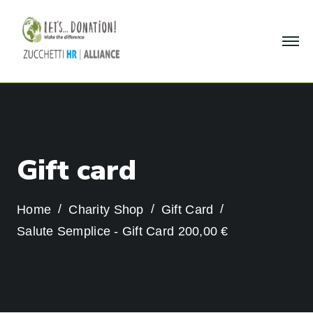
G
i
f
t
c
a
r
d
Home
Charity Shop
Gift Card
Salute Semplice - Gift Card 200,00 €