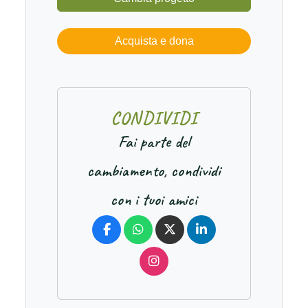
Acquista e dona
C
O
N
D
I
V
I
D
I
Fai parte del
cambiamento, condividi
con i tuoi amici