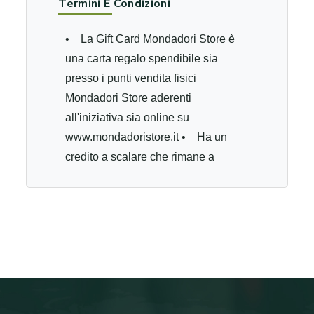
Termini E Condizioni
• La Gift Card Mondadori Store è
una carta regalo spendibile sia
presso i punti vendita fisici
Mondadori Store aderenti
all'iniziativa sia online su
www.mondadoristore.it • Ha un
credito a scalare che rimane a
disposizione per un successivo
acquisto fino al totale esaurimento
del credito e fino alla data di
scadenza. • Per gli acquisti online
è possibile usare una sola card per
ordine: se l'acquisto supera il credito
della card è possibile integrare la
differenza con altro metodo di