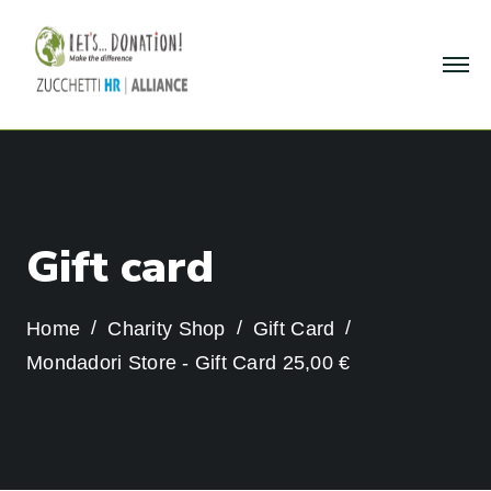
G
i
f
t
c
a
r
d
Home
Charity Shop
Gift Card
Mondadori Store - Gift Card 25,00 €