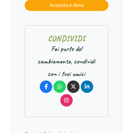
Acquista e dona
C
O
N
D
I
V
I
D
I
Fai parte del
cambiamento, condividi
con i tuoi amici