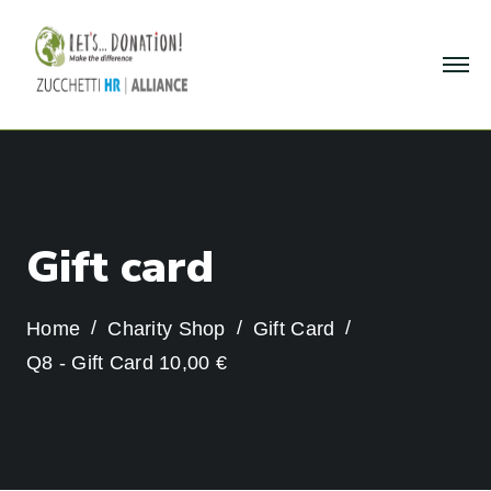
G
i
f
t
c
a
r
d
Home
Charity Shop
Gift Card
Q8 - Gift Card 10,00 €