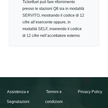
Ticketfuel può fare rifornimento
presso le stazioni Q8 sia in modalità
SERVITO, mostrando il codice di 12
cifre all’esercente oppure, in
modalità SELF, inserendo il codice
di 12 cifre nell’accettatore esterno
dopo aver scelto come modalità di
pagamento “Codici di pagamento”.
Trovi l’elenco delle stazioni di
servizio Q8 aderenti al link
https://servicelocator.q8.it/?lang=it I
buoni carburante sono cumulabili e
frazionabili e validi fino ad un
massimo di 30 utilizzi. Il credito
Assistenza e
Termini e
Privacy Policy
residuo è visibile sullo scontrino
Segnalazioni
condizioni
dopo ogni erogazione e non è