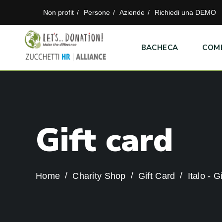
Non profit
Persone
Aziende
Richiedi una DEMO
BACHECA
COM
G
i
f
t
c
a
r
d
Home
Charity Shop
Gift Card
Italo - 