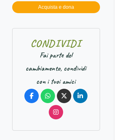
Acquista e dona
C
O
N
D
I
V
I
D
I
Fai parte del
cambiamento, condividi
con i tuoi amici