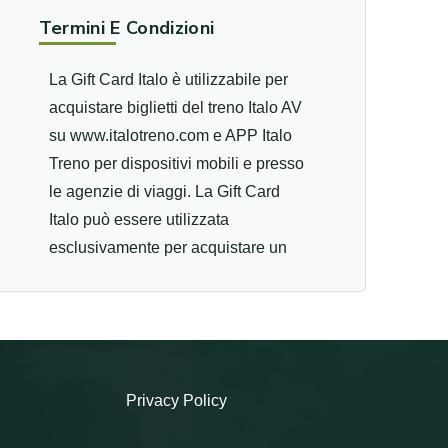
Termini E Condizioni
La Gift Card Italo è utilizzabile per
acquistare biglietti del treno Italo AV
su www.italotreno.com e APP Italo
Treno per dispositivi mobili e presso
le agenzie di viaggi. La Gift Card
Italo può essere utilizzata
esclusivamente per acquistare un
titolo di trasporto treno ITALO AV e/o
treno ITALO AV + bus ITABUS in
qualsiasi ambiente di viaggio, su
tutte le offerte commerciali e per tutte
le tratte servite da Italo, ad
Privacy Policy
eccezione dei Carnet. In caso il
biglietto abbia un prezzo superiore