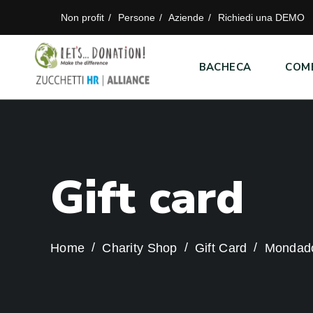
Non profit
Persone
Aziende
Richiedi una DEMO
BACHECA
COM
G
i
f
t
c
a
r
d
Home
Charity Shop
Gift Card
Mondador