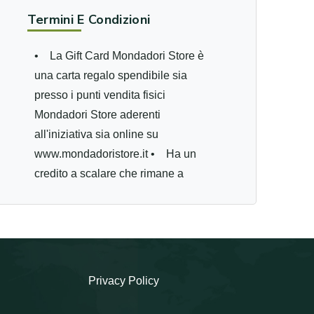
Termini E Condizioni
• La Gift Card Mondadori Store è
una carta regalo spendibile sia
presso i punti vendita fisici
Mondadori Store aderenti
all'iniziativa sia online su
www.mondadoristore.it • Ha un
credito a scalare che rimane a
disposizione per un successivo
acquisto fino al totale esaurimento
del credito e fino alla data di
scadenza. • Per gli acquisti online
è possibile usare una sola card per
Privacy Policy
ordine: se l'acquisto supera il credito
della card è possibile integrare la