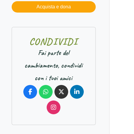
Acquista e dona
C
O
N
D
I
V
I
D
I
Fai parte del
cambiamento, condividi
con i tuoi amici