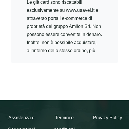
Le gift card sono riscattabili
esclusivamente su www.utravel.it e
attraverso portali e-commerce di
proprietà del gruppo Amilon Srl. Non
possono essere convertite in denaro.
Inoltre, non è possibile acquistare,
all’interno dello stesso ordine, più
gift card contemporaneamente. Le
gift card sono nominali e non
trasferibili. Possono essere utilizzate
per l'acquisto di tutti i viaggi Utravel
disponibili online. L’utilizzatore della
gift card deve avere un’età compresa
al momento della data di acquisto
del viaggio tra i 18 e 30 anni non
Assistenza e
Termini e
Privacy Policy
compiuti. La gift card è utilizzabile