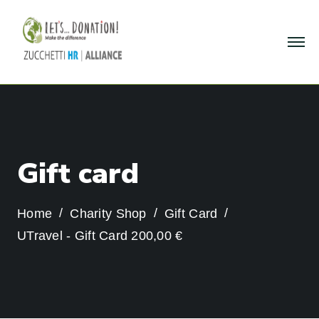
G
i
f
t
c
a
r
d
Home
Charity Shop
Gift Card
UTravel - Gift Card 200,00 €