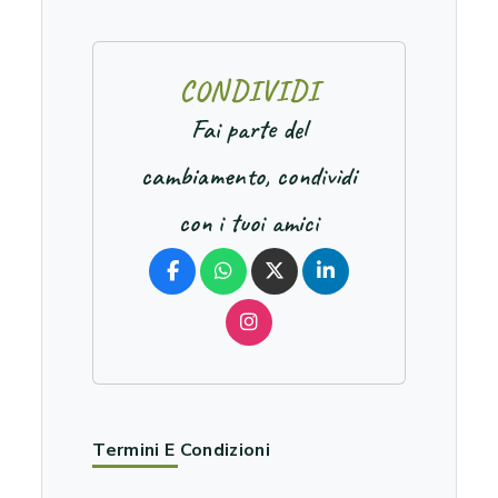
C
O
N
D
I
V
I
D
I
Fai parte del
cambiamento, condividi
con i tuoi amici
Termini E Condizioni