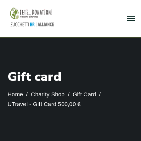
G
i
f
t
c
a
r
d
Home
Charity Shop
Gift Card
UTravel - Gift Card 500,00 €