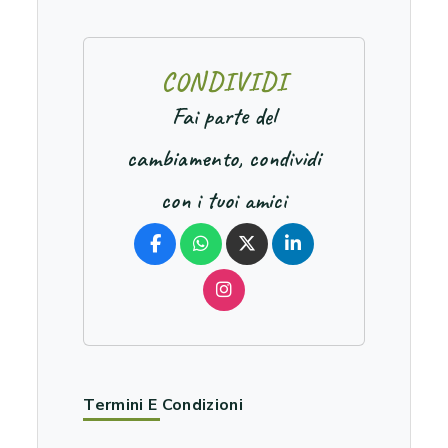
C
O
N
D
I
V
I
D
I
Fai parte del
cambiamento, condividi
con i tuoi amici
Termini E Condizioni