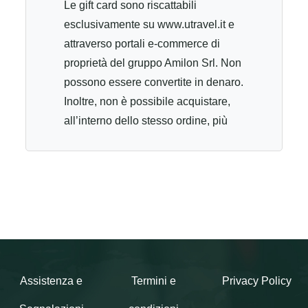
Le gift card sono riscattabili
esclusivamente su www.utravel.it e
attraverso portali e-commerce di
proprietà del gruppo Amilon Srl. Non
possono essere convertite in denaro.
Inoltre, non è possibile acquistare,
all’interno dello stesso ordine, più
gift card contemporaneamente. Le
gift card sono nominali e non
trasferibili. Possono essere utilizzate
per l'acquisto di tutti i viaggi Utravel
disponibili online. L’utilizzatore della
gift card deve avere un’età compresa
al momento della data di acquisto
del viaggio tra i 18 e 30 anni non
Assistenza e
Termini e
Privacy Policy
compiuti. La gift card è utilizzabile