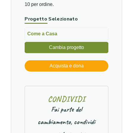
10 per ordine.
Progetto Selezionato
Come a Casa
Cambia progetto
Acquista e dona
C
O
N
D
I
V
I
D
I
Fai parte del
cambiamento, condividi