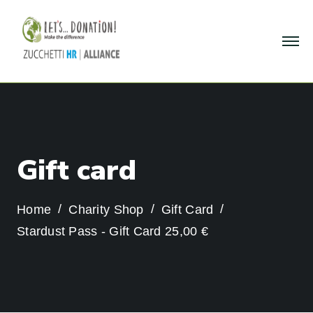
G
i
f
t
c
a
r
d
Home
Charity Shop
Gift Card
Stardust Pass - Gift Card 25,00 €