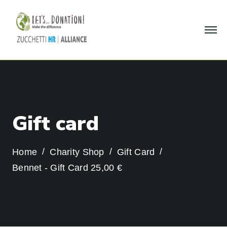
G
i
f
t
c
a
r
d
Home
Charity Shop
Gift Card
Bennet - Gift Card 25,00 €