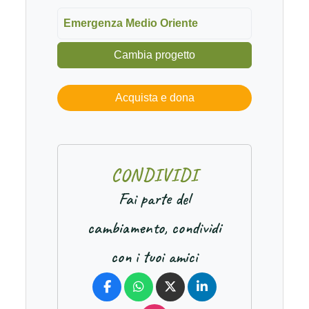
Emergenza Medio Oriente
Cambia progetto
Acquista e dona
C
O
N
D
I
V
I
D
I
Fai parte del
cambiamento, condividi
con i tuoi amici