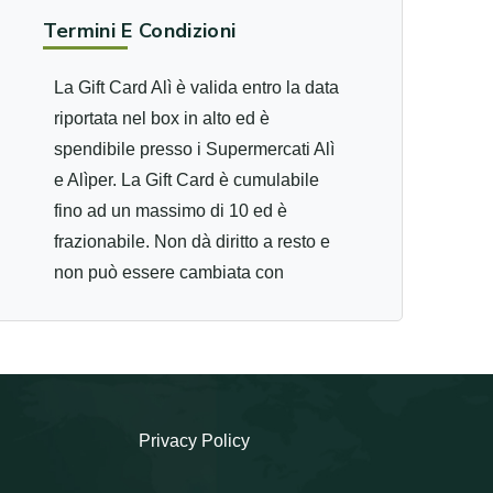
Termini E Condizioni
La Gift Card Alì è valida entro la data
riportata nel box in alto ed è
spendibile presso i Supermercati Alì
e Alìper. La Gift Card è cumulabile
fino ad un massimo di 10 ed è
frazionabile. Non dà diritto a resto e
non può essere cambiata con
contante. In caso di mancato utilizzo,
di smarrimento o di furto, la Gift Card
Alì non può essere rimborsata. Alì è
presente in Veneto e in Emilia
Romagna con punti vendita spesso
Privacy Policy
inseriti in contesti più ampi o in veri e
propri Centri Commerciali. La forza