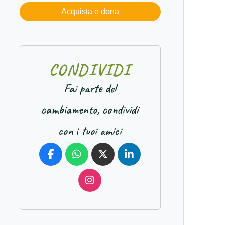
Acquista e dona
C
O
N
D
I
V
I
D
I
Fai parte del
cambiamento, condividi
con i tuoi amici