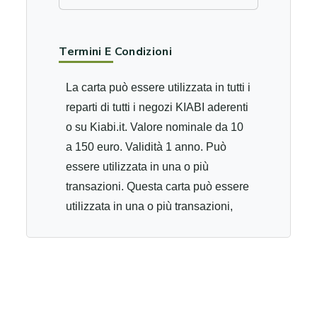
Termini E Condizioni
La carta può essere utilizzata in tutti i
reparti di tutti i negozi KIABI aderenti
o su Kiabi.it. Valore nominale da 10
a 150 euro. Validità 1 anno. Può
essere utilizzata in una o più
transazioni. Questa carta può essere
utilizzata in una o più transazioni,
con arrotondamento, in tutti i negozi
Kiabi aderenti, su Kiabi.it (escluso il
marketplace). Dopo 3 tentativi di
codice pin errato, la carta sarà
bloccata. ​​​​​​​Si prega di