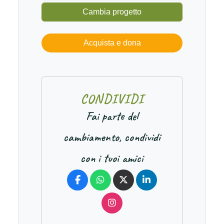
Cambia progetto
Acquista e dona
C
O
N
D
I
V
I
D
I
Fai parte del
cambiamento, condividi
con i tuoi amici