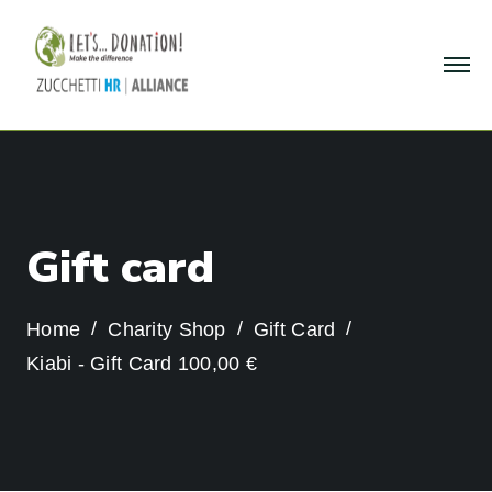
G
i
f
t
c
a
r
d
Home
Charity Shop
Gift Card
Kiabi - Gift Card 100,00 €