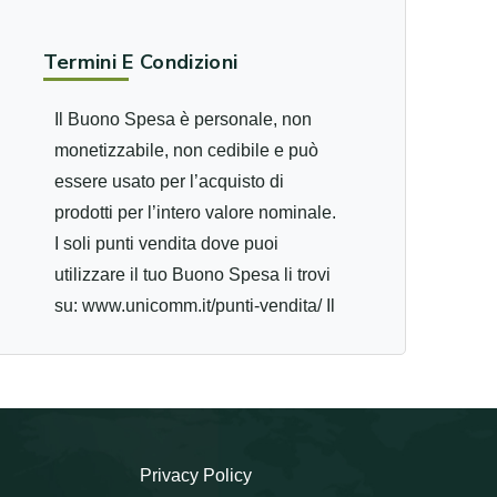
Termini E Condizioni
Il Buono Spesa è personale, non
monetizzabile, non cedibile e può
essere usato per l’acquisto di
prodotti per l’intero valore nominale.
I soli punti vendita dove puoi
utilizzare il tuo Buono Spesa li trovi
su: www.unicomm.it/punti-vendita/ Il
Buono Spesa è utilizzabile anche in
più transazioni e non dà diritto a
resto. È necessario spendere il
Buono Spesa entro la data di
scadenza; oltre tale data non sarà
Privacy Policy
più possibile utilizzare il Buono