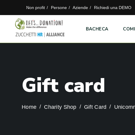
Non profit
Persone
Aziende
Richiedi una DEMO
BACHECA
COM
G
i
f
t
c
a
r
d
Home
Charity Shop
Gift Card
Unicomm