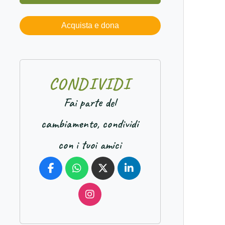
Acquista e dona
C
O
N
D
I
V
I
D
I
Fai parte del
cambiamento, condividi
con i tuoi amici