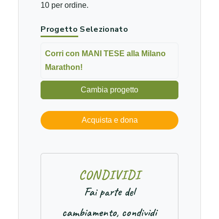
10 per ordine.
Progetto Selezionato
Corri con MANI TESE alla Milano
Marathon!
Cambia progetto
Acquista e dona
C
O
N
D
I
V
I
D
I
Fai parte del
cambiamento, condividi