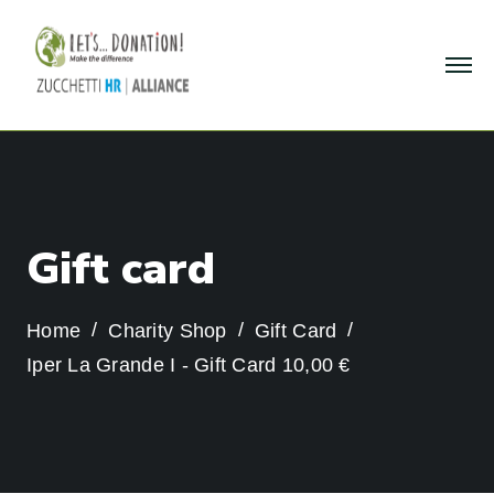
G
i
f
t
c
a
r
d
Home
Charity Shop
Gift Card
Iper La Grande I - Gift Card 10,00 €