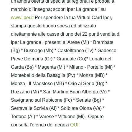
un'ampia offerta di specialità regionali e prodotti a
marchio di insegna; scopri Iper La grande i su
www.iper.it
Per spendere la tua Virtual Card Iper,
stampa questo buono spesa ed utilizzalo
direttamente alle casse di uno dei 22 punti vendita di
Iper La grande i presenti a: Arese (Mi) * Brembate
(Bg) * Busnago (Mb) * Castelfranco (Tv) * Gadesco
Pieve Delmona (Cr) * Grandate (Co)* Lonato del
Garda (Bs) * Magenta (Mi) * Milano - Portello (Mi) *
Montebello della Battaglia (Pv) * Monza (MB) *
Monza - Il Maestoso (MB) * Orio al Serio (Bg) *
Rozzano (Mi) * San Martino Buon Albergo (Vr) *
Savignano sul Rubicone (Fc) * Seriate (Bg) *
Serravalle Scrivia (Al) * Solbiate Olona (Va) *
Tortona (Al) * Varese * Vittuone (Mi).
Oppure
consulta l'elenco dei negozi
QUI