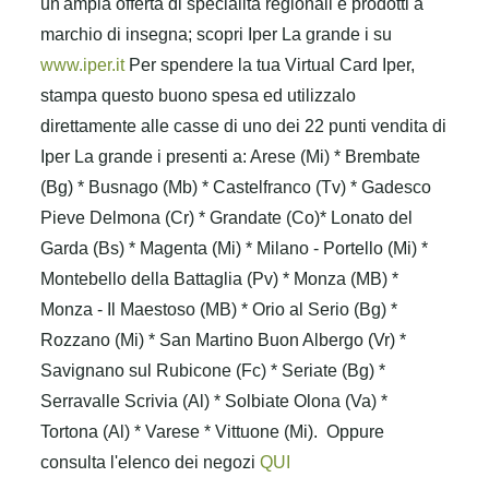
un'ampia offerta di specialità regionali e prodotti a
marchio di insegna; scopri Iper La grande i su
www.iper.it
Per spendere la tua Virtual Card Iper,
stampa questo buono spesa ed utilizzalo
direttamente alle casse di uno dei 22 punti vendita di
Iper La grande i presenti a: Arese (Mi) * Brembate
(Bg) * Busnago (Mb) * Castelfranco (Tv) * Gadesco
Pieve Delmona (Cr) * Grandate (Co)* Lonato del
Garda (Bs) * Magenta (Mi) * Milano - Portello (Mi) *
Montebello della Battaglia (Pv) * Monza (MB) *
Monza - Il Maestoso (MB) * Orio al Serio (Bg) *
Rozzano (Mi) * San Martino Buon Albergo (Vr) *
Savignano sul Rubicone (Fc) * Seriate (Bg) *
Serravalle Scrivia (Al) * Solbiate Olona (Va) *
Tortona (Al) * Varese * Vittuone (Mi).
Oppure
consulta l'elenco dei negozi
QUI