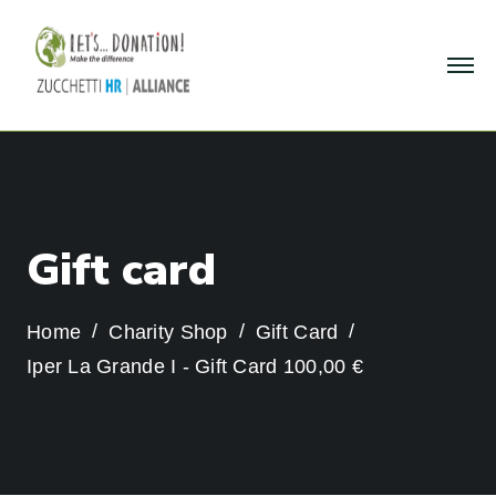
G
i
f
t
c
a
r
d
Home
Charity Shop
Gift Card
Iper La Grande I - Gift Card 100,00 €