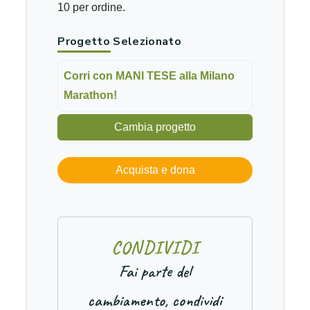
10 per ordine.
Progetto Selezionato
Corri con MANI TESE alla Milano
Marathon!
Cambia progetto
Acquista e dona
C
O
N
D
I
V
I
D
I
Fai parte del
cambiamento, condividi