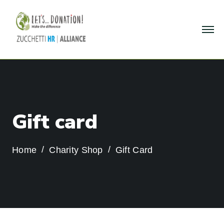
G
i
f
t
c
a
r
d
Home
Charity Shop
Gift Card