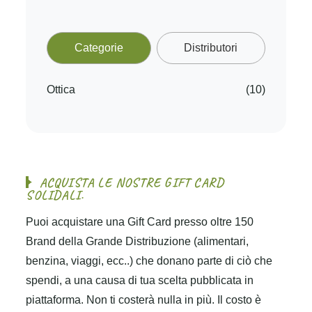
Categorie
Distributori
Ottica
(10)
A
C
Q
U
I
S
T
A
L
E
N
O
S
T
R
E
G
I
F
T
C
A
R
D
S
O
L
I
D
A
L
I
.
Puoi acquistare una Gift Card presso oltre 150
Brand della Grande Distribuzione (alimentari,
benzina, viaggi, ecc..) che donano parte di ciò che
spendi, a una causa di tua scelta pubblicata in
piattaforma. Non ti costerà nulla in più. Il costo è