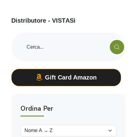
D
i
s
t
r
i
b
u
t
o
r
e
-
V
I
S
T
A
S
ì
Gift Card Amazon
Ordina Per