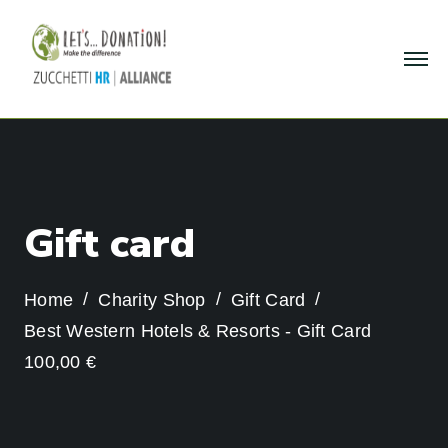
G
i
f
t
c
a
r
d
Home
Charity Shop
Gift Card
Best Western Hotels & Resorts - Gift Card
100,00 €