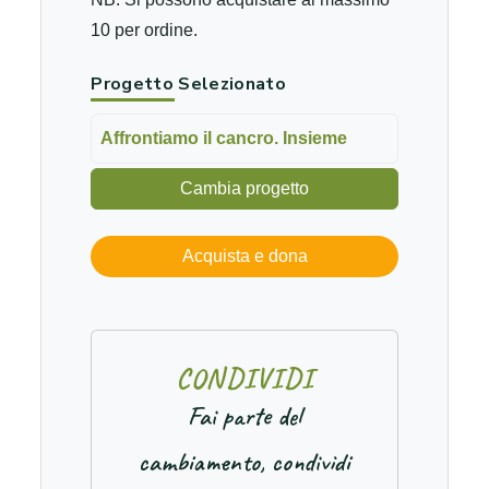
10 per ordine.
Progetto Selezionato
Affrontiamo il cancro. Insieme
Cambia progetto
Acquista e dona
C
O
N
D
I
V
I
D
I
Fai parte del
cambiamento, condividi