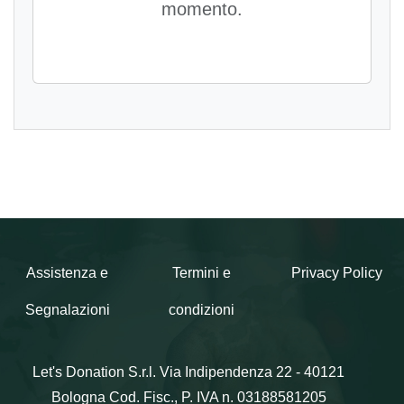
momento.
Assistenza e
Termini e
Privacy Policy
Segnalazioni
condizioni
Let's Donation S.r.l.
Via Indipendenza 22 - 40121
Bologna
Cod. Fisc., P. IVA n. 03188581205