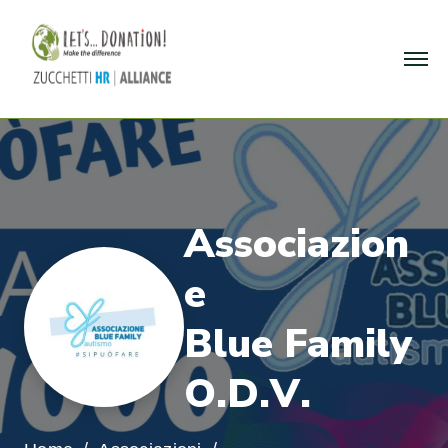
A
s
s
o
c
i
a
z
i
o
n
e
B
l
u
e
F
a
m
i
l
y
O
.
D
.
V
.