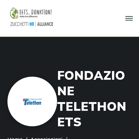
F
O
N
D
A
Z
I
O
N
E
T
E
L
E
T
H
O
N
E
T
S