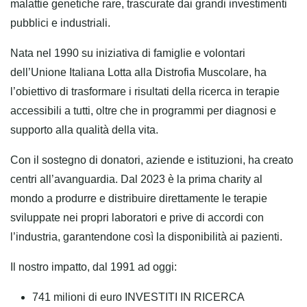
malattie
genetiche rare
, trascurate
dai grandi investimenti
pubblici e industriali.
Nata nel 1990 su iniziativa di
famiglie e volontari
dell’Unione Italiana Lotta alla
Distrofia Muscolare, ha
l’obiettivo di
trasformare i
risultati della ricerca in
terapie
accessibili a tutti
,
oltre che in programmi per
diagnosi e
supporto alla
qualità della vita.
Con il
sostegno di donatori
,
aziende
e
istituzioni
, ha
creato
centri all’avanguardia.
Dal 2023
è la prima charity
al
mondo a produrre e
distribuire direttamente le
terapie
sviluppate
nei propri
laboratori e prive di accordi
con
l’industria,
garantendone così la
disponibilità ai pazienti.
Il nostro impatto,
​
dal 1991 ad oggi:
741 milioni di euro INVESTITI IN RICERCA