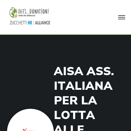
A
I
S
A
A
S
S
.
I
T
A
L
I
A
N
A
P
E
R
L
A
L
O
T
T
A
A
L
L
E