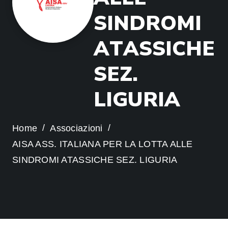
S
I
N
D
R
O
M
I
A
T
A
S
S
I
C
H
E
S
E
Z
.
L
I
G
U
R
I
A
Home
Associazioni
AISA ASS. ITALIANA PER LA LOTTA ALLE
SINDROMI ATASSICHE SEZ. LIGURIA