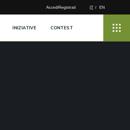
Accedi
Registrati
IT
EN
INIZIATIVE
CONTEST