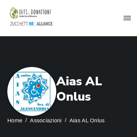
A
i
a
s
A
L
O
n
l
u
s
Home
Associazioni
Aias AL Onlus