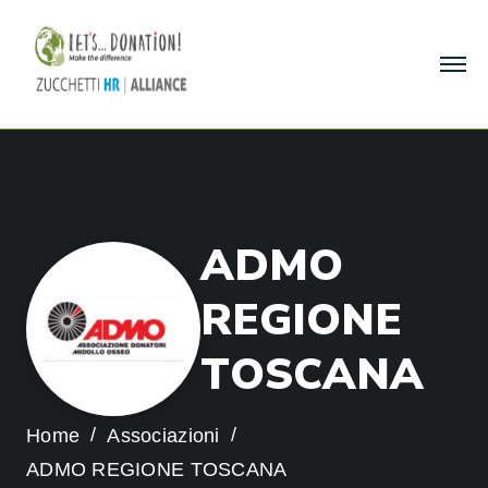
A
D
M
O
R
E
G
I
O
N
E
T
O
S
C
A
N
A
Home
Associazioni
ADMO REGIONE TOSCANA