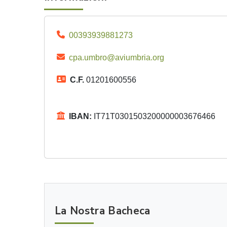
00393939881273
cpa.umbro@aviumbria.org
C.F.
01201600556
IBAN:
IT71T0301503200000003676466
La Nostra Bacheca