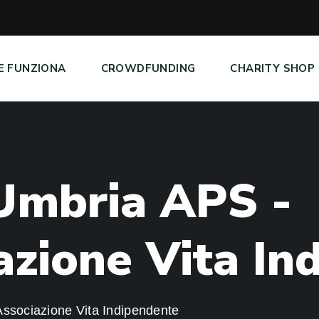
E FUNZIONA
CROWDFUNDING
CHARITY SHOP
U
m
b
r
i
a
A
P
S
-
a
z
i
o
n
e
V
i
t
a
I
n
Associazione Vita Indipendente