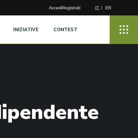
Accedi
Registrati
IT
EN
INIZIATIVE
CONTEST
d
i
p
e
n
d
e
n
t
e