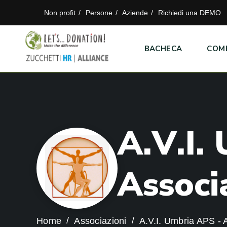
Non profit
Persone
Aziende
Richiedi una DEMO
BACHECA
COM
A
.
V
.
I
.
A
s
s
o
c
i
Home
Associazioni
A.V.I. Umbria APS - 