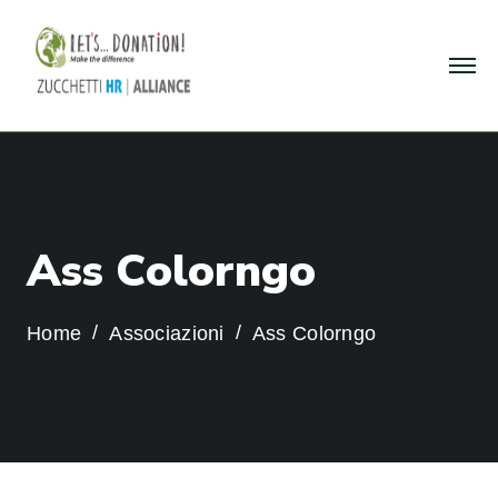
A
s
s
C
o
l
o
r
n
g
o
Home
Associazioni
Ass Colorngo