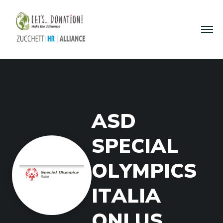
A
S
D
S
P
E
C
I
A
L
O
L
Y
M
P
I
C
S
I
T
A
L
I
A
O
N
L
U
S