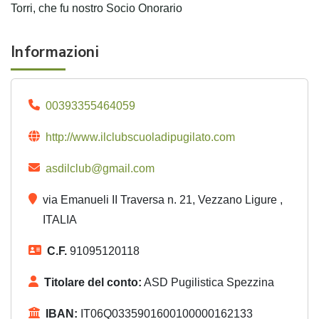
Torri, che fu nostro Socio Onorario
Informazioni
00393355464059
http://www.ilclubscuoladipugilato.com
asdilclub@gmail.com
via Emanueli II Traversa n. 21, Vezzano Ligure ,
ITALIA
C.F.
91095120118
Titolare del conto:
ASD Pugilistica Spezzina
IBAN:
IT06Q0335901600100000162133