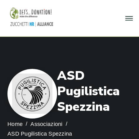
A
S
D
P
u
g
i
l
i
s
t
i
c
a
S
p
e
z
z
i
n
a
Home
Associazioni
ASD Pugilistica Spezzina