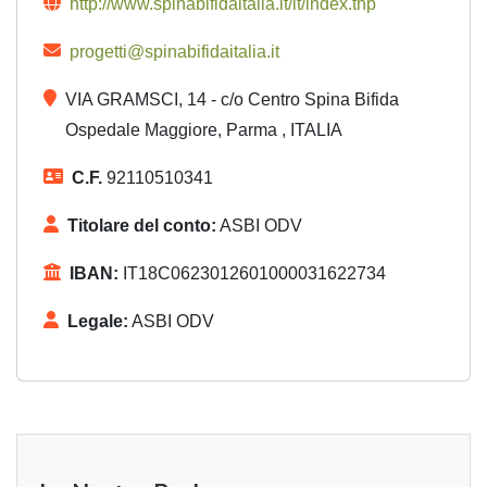
http://www.spinabifidaitalia.it/it/index.thp
progetti@spinabifidaitalia.it
VIA GRAMSCI, 14 - c/o Centro Spina Bifida
Ospedale Maggiore, Parma , ITALIA
C.F.
92110510341
Titolare del conto:
ASBI ODV
IBAN:
IT18C0623012601000031622734
Legale:
ASBI ODV