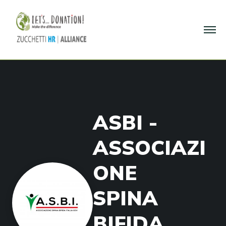
A
S
B
I
-
A
S
S
O
C
I
A
Z
I
O
N
E
S
P
I
N
A
B
I
F
I
D
A