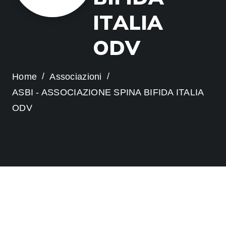
I
T
A
L
I
A
O
D
V
Home
Associazioni
ASBI - ASSOCIAZIONE SPINA BIFIDA ITALIA
ODV