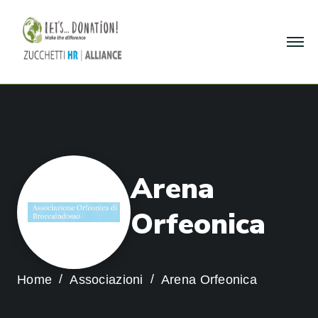
A
r
e
n
a
O
r
f
e
o
n
i
c
a
Home
Associazioni
Arena Orfeonica