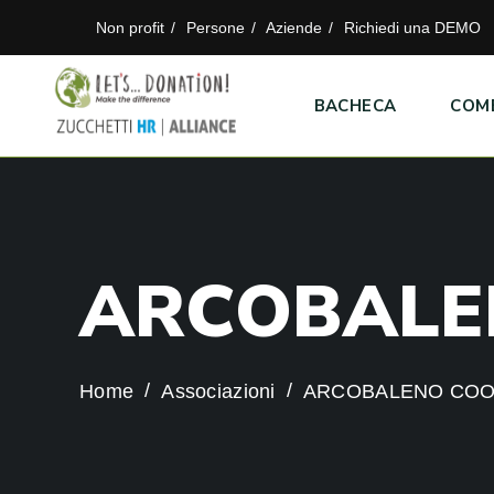
Non profit
Persone
Aziende
Richiedi una DEMO
BACHECA
COM
A
R
C
O
B
A
L
E
Home
Associazioni
ARCOBALENO CO