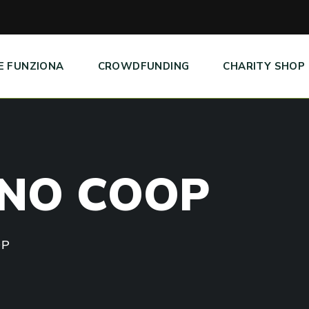
E FUNZIONA
CROWDFUNDING
CHARITY SHOP
N
O
C
O
O
P
OP