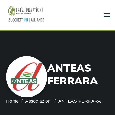
A
N
T
E
A
S
F
E
R
R
A
R
A
Home
Associazioni
ANTEAS FERRARA