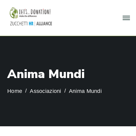
A
n
i
m
a
M
u
n
d
i
Home
Associazioni
Anima Mundi