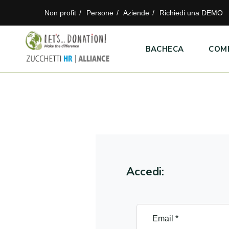
Non profit
Persone
Aziende
Richiedi una DEMO
BACHECA
COM
Accedi: