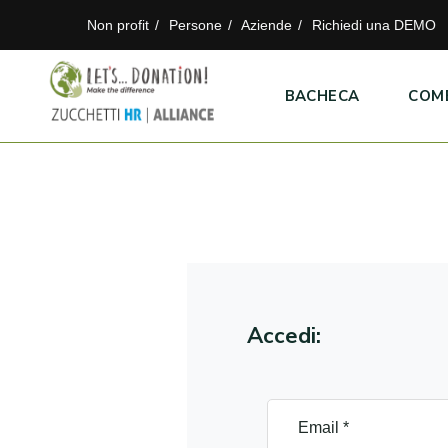
Non profit
Persone
Aziende
Richiedi una DEMO
BACHECA
COM
Accedi: