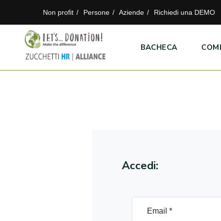
Non profit
Persone
Aziende
Richiedi una DEMO
BACHECA
COM
Accedi: