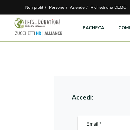
Non profit
Persone
Aziende
Richiedi una DEMO
BACHECA
COM
Accedi: