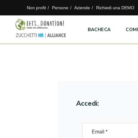
Non profit
Persone
Aziende
Richiedi una DEMO
BACHECA
COM
Accedi: