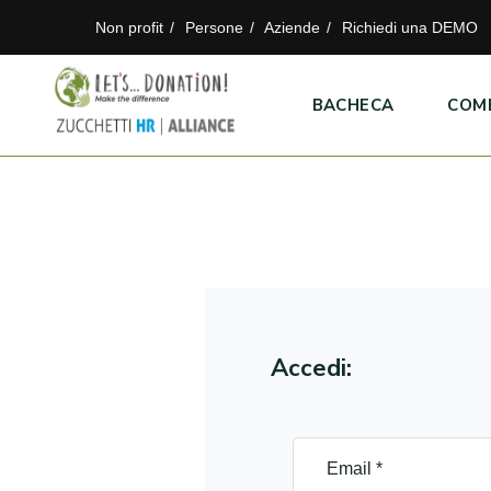
Non profit
Persone
Aziende
Richiedi una DEMO
BACHECA
COM
Accedi: