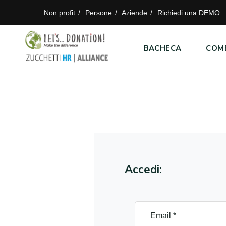
Non profit
Persone
Aziende
Richiedi una DEMO
BACHECA
COM
Accedi: