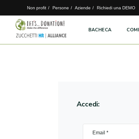
Non profit
Persone
Aziende
Richiedi una DEMO
BACHECA
COM
Accedi: