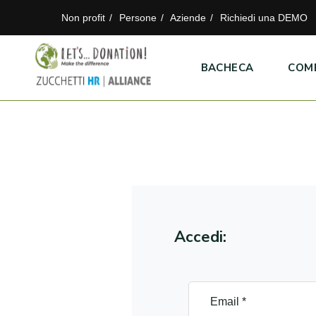
Non profit
Persone
Aziende
Richiedi una DEMO
BACHECA
COM
Accedi: