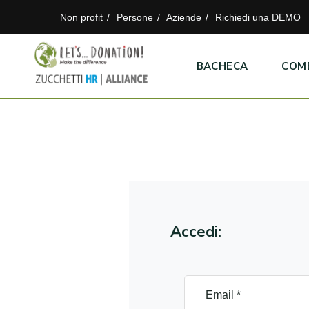
Non profit
Persone
Aziende
Richiedi una DEMO
BACHECA
COM
Accedi: