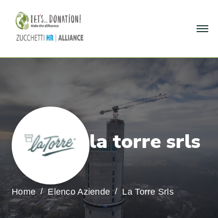
l
a
t
o
r
r
e
s
r
l
s
Home
Elenco Aziende
La Torre Srls