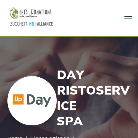
D
A
Y
R
I
S
T
O
S
E
R
V
I
C
E
S
P
A