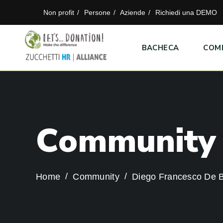
Non profit
Persone
Aziende
Richiedi una DEMO
BACHECA
COM
C
o
m
m
u
n
i
t
y
Home
Community
Diego Francesco De B