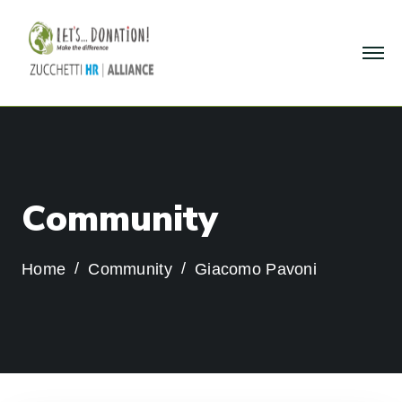
C
o
m
m
u
n
i
t
y
Home
Community
Giacomo Pavoni