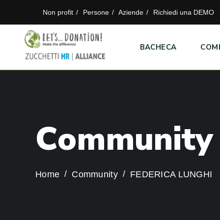
Non profit
Persone
Aziende
Richiedi una DEMO
BACHECA
COM
C
o
m
m
u
n
i
t
y
Home
Community
FEDERICA LUNGHI