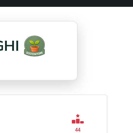
GHI
44